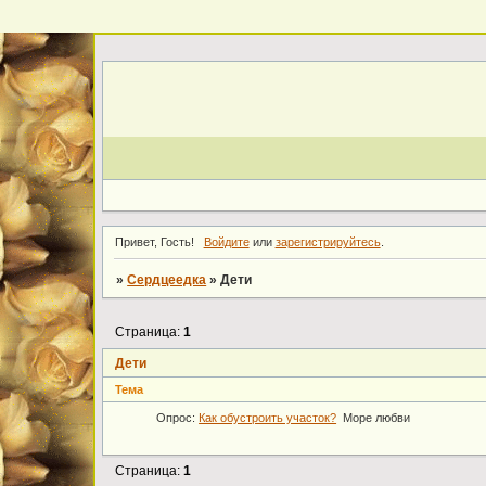
Привет, Гость!
Войдите
или
зарегистрируйтесь
.
»
Cердцеедка
»
Дети
Страница:
1
Дети
Тема
Опрос:
Как обустроить участок?
Море любви
Страница:
1