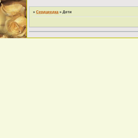
»
Cердцеедка
»
Дети