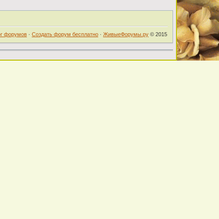
ог форумов
·
Создать форум бесплатно
·
ЖивыеФорумы.ру
© 2015