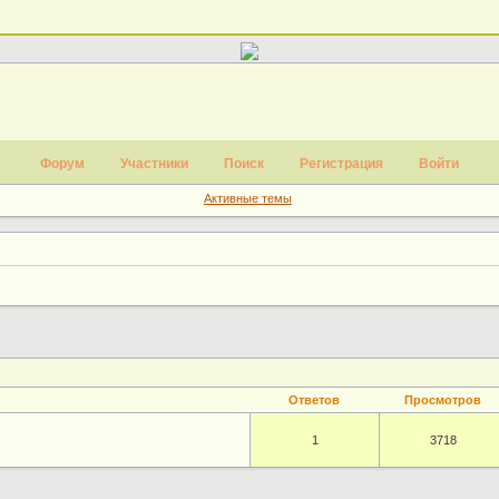
Форум
Участники
Поиск
Регистрация
Войти
Активные темы
Ответов
Просмотров
1
3718