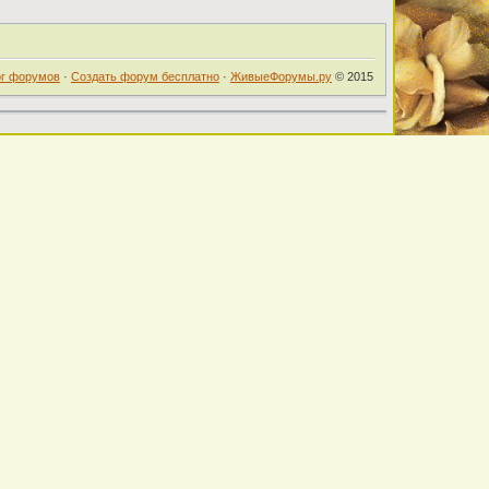
ог форумов
·
Создать форум бесплатно
·
ЖивыеФорумы.ру
© 2015