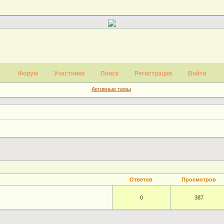
Форум
Участники
Поиск
Регистрация
Войти
Активные темы
Ответов
Просмотров
0
387