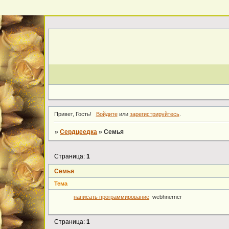
Привет, Гость!
Войдите
или
зарегистрируйтесь
.
»
Cердцеедка
»
Семья
Страница:
1
Семья
Тема
написать программирование
webhnerncr
Страница:
1