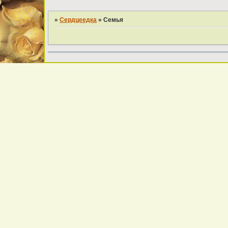
»
Cердцеедка
»
Семья